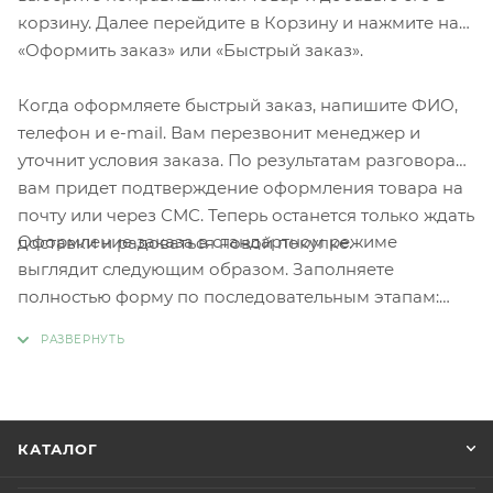
корзину. Далее перейдите в Корзину и нажмите на
«Оформить заказ» или «Быстрый заказ».
Когда оформляете быстрый заказ, напишите ФИО,
телефон и e-mail. Вам перезвонит менеджер и
уточнит условия заказа. По результатам разговора
вам придет подтверждение оформления товара на
почту или через СМС. Теперь останется только ждать
Оформление заказа в стандартном режиме
доставки и радоваться новой покупке.
выглядит следующим образом. Заполняете
полностью форму по последовательным этапам:
адрес, способ доставки, оплаты, данные о себе.
Советуем в комментарии к заказу написать
информацию, которая поможет курьеру вас найти.
Нажмите кнопку «Оформить заказ».
КАТАЛОГ