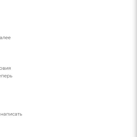
Далее
ловия
еперь
 написать