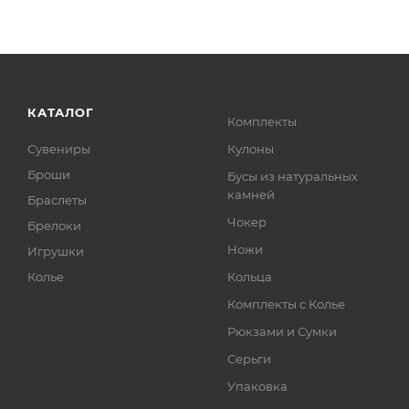
КАТАЛОГ
Комплекты
Сувениры
Кулоны
Броши
Бусы из натуральных
камней
Браслеты
Чокер
Брелоки
Ножи
Игрушки
Колье
Кольца
Комплекты с Колье
Рюкзами и Сумки
Серьги
Упаковка