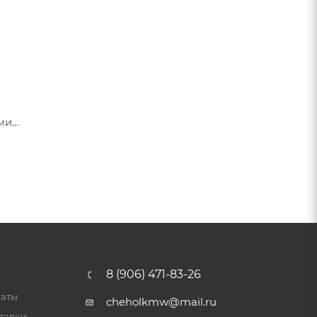
ами
я их
8 (906) 471-83-26
латы
cheholkmw@mail.ru
тавки