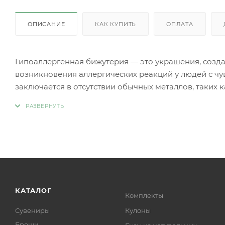
ОПИСАНИЕ
КАК КУПИТЬ
ОПЛАТА
Гипоаллергенная бижутерия — это украшения, созд
возникновения аллергических реакций у людей с чу
заключается в отсутствии обычных металлов, таких 
аллергии.
Вместо аллергенных компонентов в гипоаллергенн
Нержавеющая сталь.
Титан.
Серебро 925 пробы (хотя в некоторых случаях медь
Родиевое покрытие (часто используется для покрыти
более безопасными и устойчивыми к коррозии).
Золото (особенно высокой пробы, хотя даже золотые
КАТАЛОГ
Комплекты
Платина.
Сувениры
Кулоны
Ниобий.
Броши