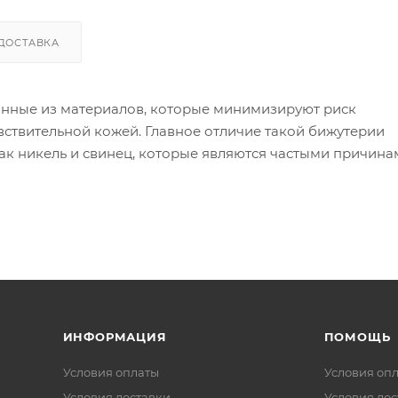
ДОСТАВКА
анные из материалов, которые минимизируют риск
вствительной кожей. Главное отличие такой бижутерии
как никель и свинец, которые являются частыми причин
ой бижутерии используются следующие материалы:
 в сплаве может вызывать реакцию).
я других металлов, таких как золото или серебро, дела
 изделия могут содержать никель в сплавах).
ИНФОРМАЦИЯ
ПОМОЩЬ
Условия оплаты
Условия оп
Условия доставки
Условия дос