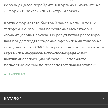
корзину. Далее перейдите в Корзину и нажмите на
«Оформить заказ» или «Быстрый заказ».
Когда оформляете быстрый заказ, напишите ФИО,
телефон и e-mail. Вам перезвонит менеджер и
уточнит условия заказа. По результатам разговора
вам придет подтверждение оформления товара на
почту или через СМС. Теперь останется только ждать
Оформление заказа в стандартном режиме
доставки и радоваться новой покупке.
выглядит следующим образом. Заполняете
полностью форму по последовательным этапам:
адрес, способ доставки, оплаты, данные о себе.
Советуем в комментарии к заказу написать
информацию, которая поможет курьеру вас найти.
Нажмите кнопку «Оформить заказ».
КАТАЛОГ