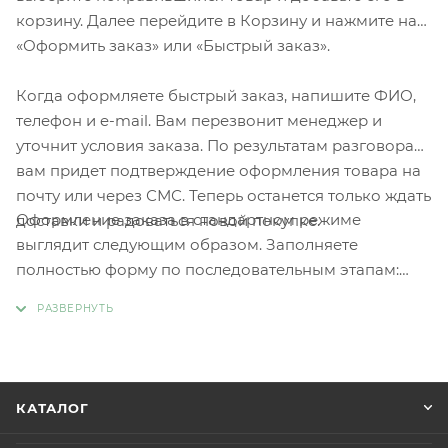
корзину. Далее перейдите в Корзину и нажмите на
«Оформить заказ» или «Быстрый заказ».
Когда оформляете быстрый заказ, напишите ФИО,
телефон и e-mail. Вам перезвонит менеджер и
уточнит условия заказа. По результатам разговора
вам придет подтверждение оформления товара на
почту или через СМС. Теперь останется только ждать
Оформление заказа в стандартном режиме
доставки и радоваться новой покупке.
выглядит следующим образом. Заполняете
полностью форму по последовательным этапам:
адрес, способ доставки, оплаты, данные о себе.
Советуем в комментарии к заказу написать
информацию, которая поможет курьеру вас найти.
Нажмите кнопку «Оформить заказ».
КАТАЛОГ