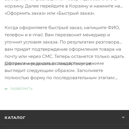
корзину. Далее перейдите в Корзину и нажмите на
«Оформить заказ» или «Быстрый заказ».
Когда оформляете быстрый заказ, напишите ФИО,
телефон и e-mail. Вам перезвонит менеджер и
уточнит условия заказа. По результатам разговора
вам придет подтверждение оформления товара на
почту или через СМС. Теперь останется только ждать
Оформление заказа в стандартном режиме
доставки и радоваться новой покупке.
выглядит следующим образом. Заполняете
полностью форму по последовательным этапам:
адрес, способ доставки, оплаты, данные о себе.
Советуем в комментарии к заказу написать
информацию, которая поможет курьеру вас найти.
Нажмите кнопку «Оформить заказ».
КАТАЛОГ