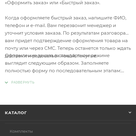
«Оформить заказ» или «Быстрый заказ».
Когда оформляете быстрый заказ, напишите ФИО,
телефон и e-mail. Вам перезвонит менеджер и
уточнит условия заказа. По результатам разговора
вам придет подтверждение оформления товара на
почту или через СМС. Теперь останется только ждать
Оформление заказа в стандартном режиме
доставки и радоваться новой покупке.
выглядит следующим образом. Заполняете
полностью форму по последовательным этапам:
адрес, способ доставки, оплаты, данные о себе.
Советуем в комментарии к заказу написать
информацию, которая поможет курьеру вас найти.
Нажмите кнопку «Оформить заказ».
КАТАЛОГ
Комплекты