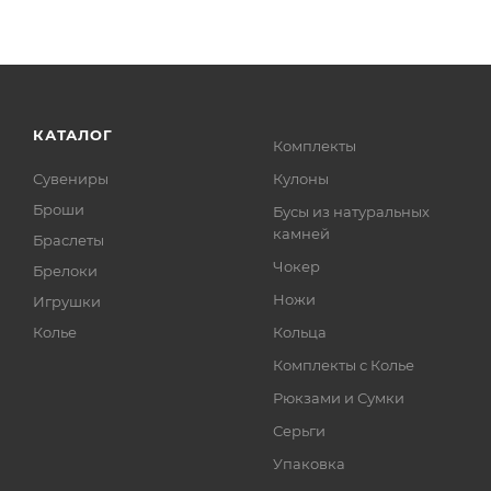
КАТАЛОГ
Комплекты
Сувениры
Кулоны
Броши
Бусы из натуральных
камней
Браслеты
Чокер
Брелоки
Ножи
Игрушки
Колье
Кольца
Комплекты с Колье
Рюкзами и Сумки
Серьги
Упаковка