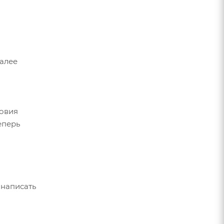
Далее
ловия
еперь
 написать