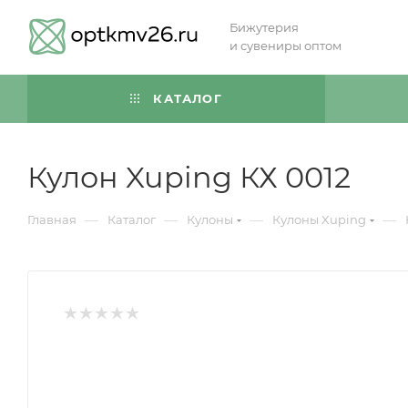
Бижутерия
и сувениры оптом
КАТАЛОГ
Кулон Xuping КХ 0012
—
—
—
—
Главная
Каталог
Кулоны
Кулоны Xuping