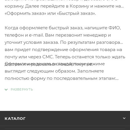
корзину. Далее перейдите в Корзину и нажмите на
«Оформить заказ» или «Быстрый заказ».
Когда оформляете быстрый заказ, напишите ФИО,
телефон и e-mail. Вам перезвонит менеджер и
уточнит условия заказа. По результатам разговора
вам придет подтверждение оформления товара на
почту или через СМС. Теперь останется только ждать
Оформление заказа в стандартном режиме
доставки и радоваться новой покупке.
выглядит следующим образом. Заполняете
полностью форму по последовательным этапам:
адрес, способ доставки, оплаты, данные о себе.
Советуем в комментарии к заказу написать
информацию, которая поможет курьеру вас найти.
Нажмите кнопку «Оформить заказ».
КАТАЛОГ