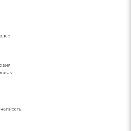
Далее
ловия
еперь
 написать