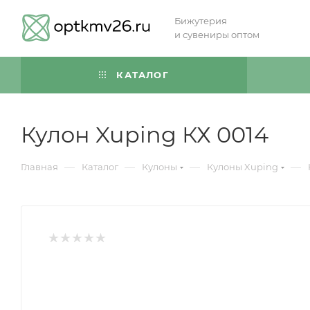
Бижутерия
и сувениры оптом
КАТАЛОГ
Кулон Xuping КХ 0014
—
—
—
—
Главная
Каталог
Кулоны
Кулоны Xuping