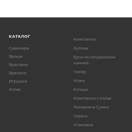
КАТАЛОГ
Комплекты
Сувениры
Кулоны
Броши
Бусы из натуральных
камней
Браслеты
Чокер
Брелоки
Ножи
Игрушки
Колье
Кольца
Комплекты с Колье
Рюкзами и Сумки
Серьги
Упаковка