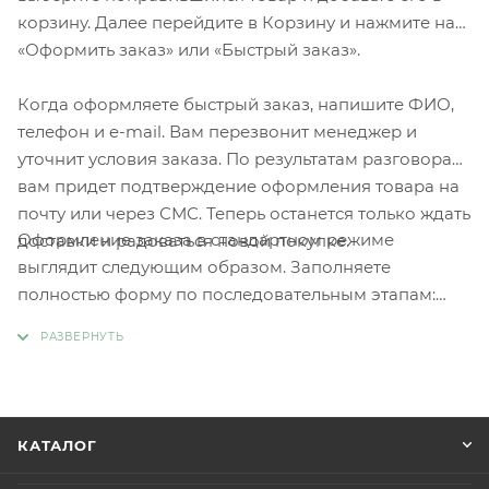
корзину. Далее перейдите в Корзину и нажмите на
«Оформить заказ» или «Быстрый заказ».
Когда оформляете быстрый заказ, напишите ФИО,
телефон и e-mail. Вам перезвонит менеджер и
уточнит условия заказа. По результатам разговора
вам придет подтверждение оформления товара на
почту или через СМС. Теперь останется только ждать
Оформление заказа в стандартном режиме
доставки и радоваться новой покупке.
выглядит следующим образом. Заполняете
полностью форму по последовательным этапам:
адрес, способ доставки, оплаты, данные о себе.
Советуем в комментарии к заказу написать
информацию, которая поможет курьеру вас найти.
Нажмите кнопку «Оформить заказ».
КАТАЛОГ