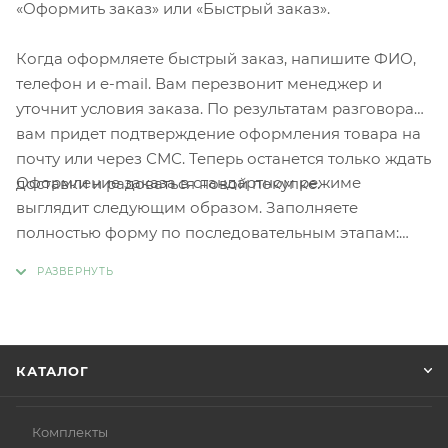
«Оформить заказ» или «Быстрый заказ».
Когда оформляете быстрый заказ, напишите ФИО,
телефон и e-mail. Вам перезвонит менеджер и
уточнит условия заказа. По результатам разговора
вам придет подтверждение оформления товара на
почту или через СМС. Теперь останется только ждать
Оформление заказа в стандартном режиме
доставки и радоваться новой покупке.
выглядит следующим образом. Заполняете
полностью форму по последовательным этапам:
адрес, способ доставки, оплаты, данные о себе.
Советуем в комментарии к заказу написать
информацию, которая поможет курьеру вас найти.
Нажмите кнопку «Оформить заказ».
КАТАЛОГ
Комплекты