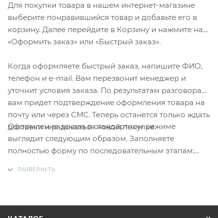
Для покупки товара в нашем интернет-магазине
выберите понравившийся товар и добавьте его в
корзину. Далее перейдите в Корзину и нажмите на
«Оформить заказ» или «Быстрый заказ».
Когда оформляете быстрый заказ, напишите ФИО,
телефон и e-mail. Вам перезвонит менеджер и
уточнит условия заказа. По результатам разговора
вам придет подтверждение оформления товара на
почту или через СМС. Теперь останется только ждать
Оформление заказа в стандартном режиме
доставки и радоваться новой покупке.
выглядит следующим образом. Заполняете
полностью форму по последовательным этапам:
адрес, способ доставки, оплаты, данные о себе.
Советуем в комментарии к заказу написать
информацию, которая поможет курьеру вас найти.
Нажмите кнопку «Оформить заказ».