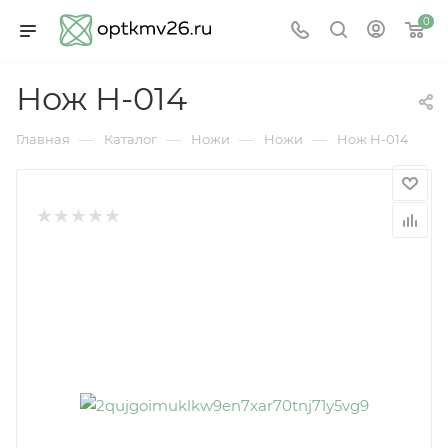
0
Нож Н-014
—
—
—
—
Главная
Каталог
Ножи
Ножи
Нож Н-014