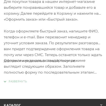
Для покупки товара в нашем интернет-магазине
выберите понравившийся товар и добавьте его в
корзину. Далее перейдите в Корзину и нажмите на
«Оформить заказ» или «Быстрый заказ».
Когда оформляете быстрый заказ, напишите ФИО,
телефон и e-mail. Вам перезвонит менеджер и
уточнит условия заказа. По результатам разговора
вам придет подтверждение оформления товара на
почту или через СМС. Теперь останется только ждать
Оформление заказа в стандартном режиме
доставки и радоваться новой покупке.
выглядит следующим образом. Заполняете
полностью форму по последовательным этапам:
адрес, способ доставки, оплаты, данные о себе.
Советуем в комментарии к заказу написать
информацию, которая поможет курьеру вас найти.
Нажмите кнопку «Оформить заказ».
КАТАЛОГ