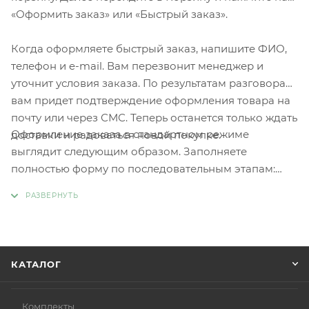
«Оформить заказ» или «Быстрый заказ».
Когда оформляете быстрый заказ, напишите ФИО,
телефон и e-mail. Вам перезвонит менеджер и
уточнит условия заказа. По результатам разговора
вам придет подтверждение оформления товара на
почту или через СМС. Теперь останется только ждать
Оформление заказа в стандартном режиме
доставки и радоваться новой покупке.
выглядит следующим образом. Заполняете
полностью форму по последовательным этапам:
адрес, способ доставки, оплаты, данные о себе.
Советуем в комментарии к заказу написать
информацию, которая поможет курьеру вас найти.
Нажмите кнопку «Оформить заказ».
КАТАЛОГ
Комплекты