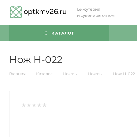
Бижутерия
и сувениры оптом
КАТАЛОГ
Нож Н-022
—
—
—
—
Главная
Каталог
Ножи
Ножи
Нож Н-022