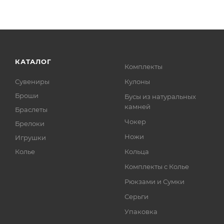
КАТАЛОГ
Комплекты
Сувениры
Кулоны
Броши
Бусы из натуральных
камней
Браслеты
Чокер
Брелоки
Ножи
Игрушки
Колье
Кольца
Комплекты с Колье
Рюкзами и Сумки
Серьги
Упаковка