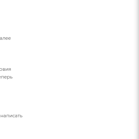
Далее
ловия
еперь
 написать