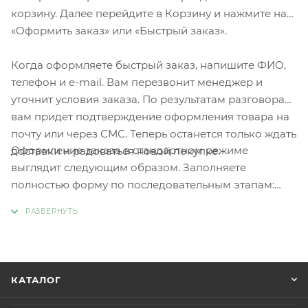
корзину. Далее перейдите в Корзину и нажмите на
«Оформить заказ» или «Быстрый заказ».
Когда оформляете быстрый заказ, напишите ФИО,
телефон и e-mail. Вам перезвонит менеджер и
уточнит условия заказа. По результатам разговора
вам придет подтверждение оформления товара на
почту или через СМС. Теперь останется только ждать
Оформление заказа в стандартном режиме
доставки и радоваться новой покупке.
выглядит следующим образом. Заполняете
полностью форму по последовательным этапам:
адрес, способ доставки, оплаты, данные о себе.
Советуем в комментарии к заказу написать
информацию, которая поможет курьеру вас найти.
Нажмите кнопку «Оформить заказ».
КАТАЛОГ