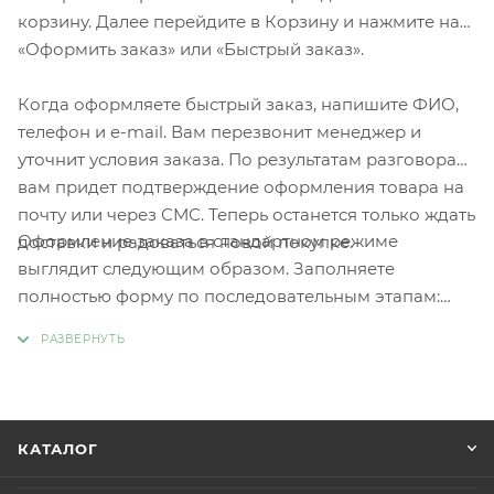
корзину. Далее перейдите в Корзину и нажмите на
«Оформить заказ» или «Быстрый заказ».
Когда оформляете быстрый заказ, напишите ФИО,
телефон и e-mail. Вам перезвонит менеджер и
уточнит условия заказа. По результатам разговора
вам придет подтверждение оформления товара на
почту или через СМС. Теперь останется только ждать
Оформление заказа в стандартном режиме
доставки и радоваться новой покупке.
выглядит следующим образом. Заполняете
полностью форму по последовательным этапам:
адрес, способ доставки, оплаты, данные о себе.
Советуем в комментарии к заказу написать
информацию, которая поможет курьеру вас найти.
Нажмите кнопку «Оформить заказ».
КАТАЛОГ