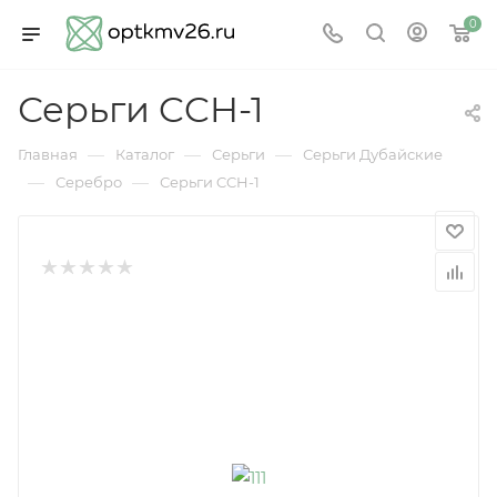
0
Серьги CCH-1
—
—
—
Главная
Каталог
Серьги
Серьги Дубайские
—
—
Серебро
Серьги CCH-1