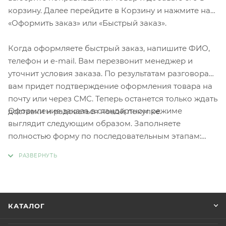
корзину. Далее перейдите в Корзину и нажмите на
«Оформить заказ» или «Быстрый заказ».
Когда оформляете быстрый заказ, напишите ФИО,
телефон и e-mail. Вам перезвонит менеджер и
уточнит условия заказа. По результатам разговора
вам придет подтверждение оформления товара на
почту или через СМС. Теперь останется только ждать
Оформление заказа в стандартном режиме
доставки и радоваться новой покупке.
выглядит следующим образом. Заполняете
полностью форму по последовательным этапам:
адрес, способ доставки, оплаты, данные о себе.
Советуем в комментарии к заказу написать
информацию, которая поможет курьеру вас найти.
Нажмите кнопку «Оформить заказ».
КАТАЛОГ