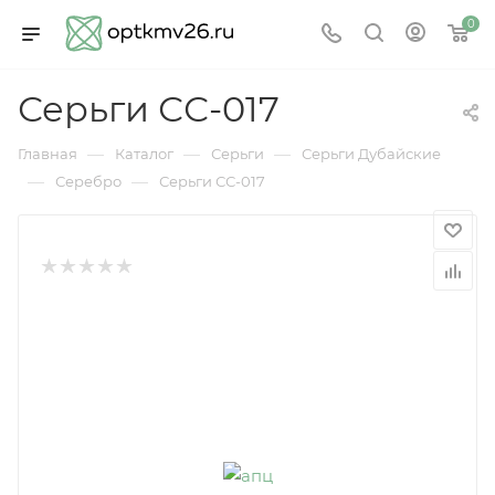
0
Серьги СС-017
—
—
—
Главная
Каталог
Серьги
Серьги Дубайские
—
—
Серебро
Серьги СС-017