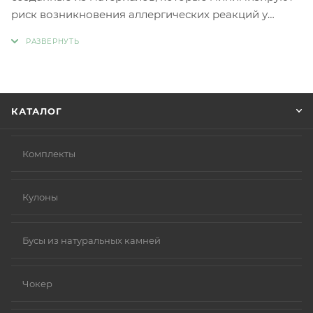
риск возникновения аллергических реакций у
людей с чувствительной кожей. Главное отличие
такой бижутерии заключается в отсутствии обычных
металлов, таких как никель и свинец, которые
являются частыми причинами аллергии.
Вместо аллергенных компонентов в
КАТАЛОГ
гипоаллергенной бижутерии используются
следующие материалы:
Нержавеющая сталь.
Комплекты
Титан.
Серебро 925 пробы (хотя в некоторых случаях медь
Кулоны
в сплаве может вызывать реакцию).
Родиевое покрытие (часто используется для
покрытия других металлов, таких как золото или
Бусы из натуральных камней
серебро, делая их более безопасными и
устойчивыми к коррозии).
Чокер
Золото (особенно высокой пробы, хотя даже
золотые изделия могут содержать никель в сплавах).