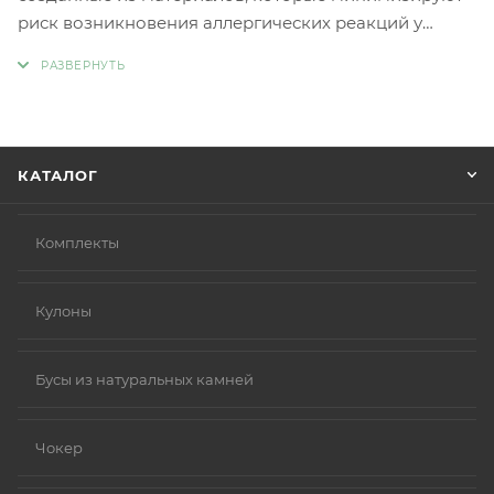
риск возникновения аллергических реакций у
людей с чувствительной кожей. Главное отличие
такой бижутерии заключается в отсутствии обычных
металлов, таких как никель и свинец, которые
являются частыми причинами аллергии.
Вместо аллергенных компонентов в
КАТАЛОГ
гипоаллергенной бижутерии используются
следующие материалы:
Нержавеющая сталь.
Комплекты
Титан.
Серебро 925 пробы (хотя в некоторых случаях медь
Кулоны
в сплаве может вызывать реакцию).
Родиевое покрытие (часто используется для
покрытия других металлов, таких как золото или
Бусы из натуральных камней
серебро, делая их более безопасными и
устойчивыми к коррозии).
Чокер
Золото (особенно высокой пробы, хотя даже
золотые изделия могут содержать никель в сплавах).