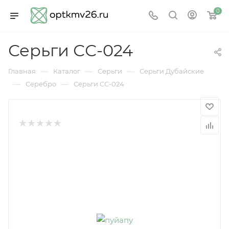
0
Серьги СС-024
—
—
—
Главная
Каталог
Серьги
Серьги Дубайские
—
—
Серебро
Серьги СС-024