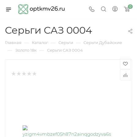
0
Серьги САЗ 0004
—
—
—
Главная
Каталог
Серьги
Серьги Дубайские
—
—
Золото 18к
Серьги САЗ 0004