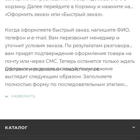
корзину. Далее перейдите в Корзину и нажмите на
«Оформить заказ» или «Быстрый заказ».
Когда оформляете быстрый заказ, напишите ФИО,
телефон и e-mail. Вам перезвонит менеджер и
уточнит условия заказа. По результатам разговора
вам придет подтверждение оформления товара на
почту или через СМС. Теперь останется только ждать
Оформление заказа в стандартном режиме
доставки и радоваться новой покупке.
выглядит следующим образом. Заполняете
полностью форму по последовательным этапам:
адрес, способ доставки, оплаты, данные о себе.
Советуем в комментарии к заказу написать
информацию, которая поможет курьеру вас найти.
Нажмите кнопку «Оформить заказ».
КАТАЛОГ