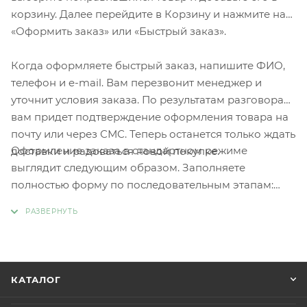
корзину. Далее перейдите в Корзину и нажмите на
«Оформить заказ» или «Быстрый заказ».
Когда оформляете быстрый заказ, напишите ФИО,
телефон и e-mail. Вам перезвонит менеджер и
уточнит условия заказа. По результатам разговора
вам придет подтверждение оформления товара на
почту или через СМС. Теперь останется только ждать
Оформление заказа в стандартном режиме
доставки и радоваться новой покупке.
выглядит следующим образом. Заполняете
полностью форму по последовательным этапам:
адрес, способ доставки, оплаты, данные о себе.
Советуем в комментарии к заказу написать
информацию, которая поможет курьеру вас найти.
Нажмите кнопку «Оформить заказ».
КАТАЛОГ