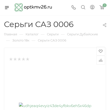
0
Серьги САЗ 0006
—
—
—
Главная
Каталог
Серьги
Серьги Дубайские
—
—
Золото 18к
Серьги САЗ 0006