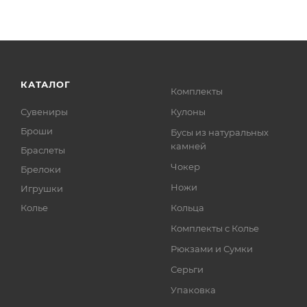
КАТАЛОГ
Комплекты
Сувениры
Кулоны
Броши
Бусы из натуральных
камней
Браслеты
Чокер
Брелоки
Ножи
Игрушки
Колье
Кольца
Комплекты с Колье
Рюкзами и Сумки
Серьги
Упаковка