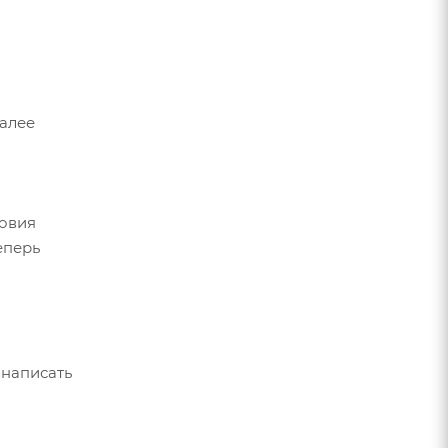
Далее
ловия
еперь
 написать