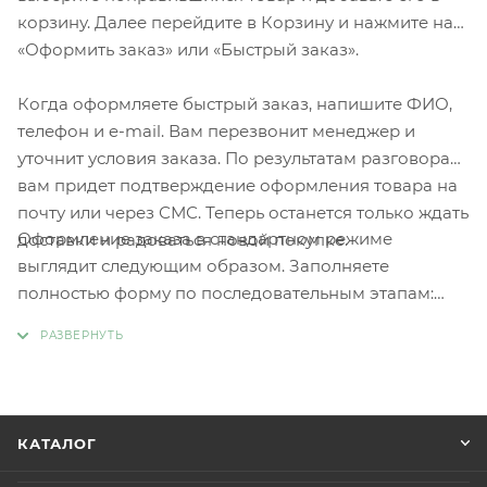
корзину. Далее перейдите в Корзину и нажмите на
«Оформить заказ» или «Быстрый заказ».
Когда оформляете быстрый заказ, напишите ФИО,
телефон и e-mail. Вам перезвонит менеджер и
уточнит условия заказа. По результатам разговора
вам придет подтверждение оформления товара на
почту или через СМС. Теперь останется только ждать
Оформление заказа в стандартном режиме
доставки и радоваться новой покупке.
выглядит следующим образом. Заполняете
полностью форму по последовательным этапам:
адрес, способ доставки, оплаты, данные о себе.
Советуем в комментарии к заказу написать
информацию, которая поможет курьеру вас найти.
Нажмите кнопку «Оформить заказ».
КАТАЛОГ