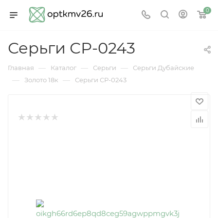
0
Серьги СР-0243
—
—
—
Главная
Каталог
Серьги
Серьги Дубайские
—
—
Золото 18к
Серьги СР-0243