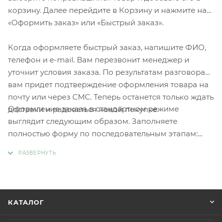
корзину. Далее перейдите в Корзину и нажмите на
«Оформить заказ» или «Быстрый заказ».
Когда оформляете быстрый заказ, напишите ФИО,
телефон и e-mail. Вам перезвонит менеджер и
уточнит условия заказа. По результатам разговора
вам придет подтверждение оформления товара на
почту или через СМС. Теперь останется только ждать
Оформление заказа в стандартном режиме
доставки и радоваться новой покупке.
выглядит следующим образом. Заполняете
полностью форму по последовательным этапам:
адрес, способ доставки, оплаты, данные о себе.
Советуем в комментарии к заказу написать
информацию, которая поможет курьеру вас найти.
Нажмите кнопку «Оформить заказ».
КАТАЛОГ