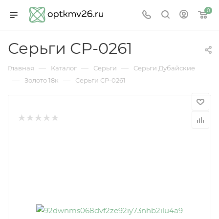
0
Серьги СР-0261
—
—
—
Главная
Каталог
Серьги
Серьги Дубайские
—
—
Золото 18к
Серьги СР-0261