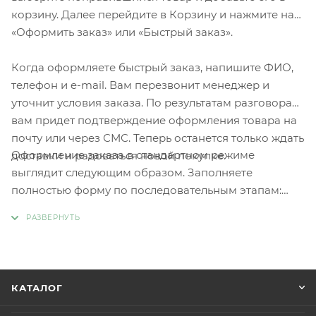
корзину. Далее перейдите в Корзину и нажмите на
«Оформить заказ» или «Быстрый заказ».
Когда оформляете быстрый заказ, напишите ФИО,
телефон и e-mail. Вам перезвонит менеджер и
уточнит условия заказа. По результатам разговора
вам придет подтверждение оформления товара на
почту или через СМС. Теперь останется только ждать
Оформление заказа в стандартном режиме
доставки и радоваться новой покупке.
выглядит следующим образом. Заполняете
полностью форму по последовательным этапам:
адрес, способ доставки, оплаты, данные о себе.
Советуем в комментарии к заказу написать
информацию, которая поможет курьеру вас найти.
Нажмите кнопку «Оформить заказ».
КАТАЛОГ