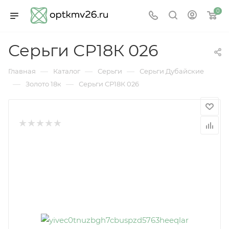
0
Серьги СР18К 026
—
—
—
Главная
Каталог
Серьги
Серьги Дубайские
—
—
Золото 18к
Серьги СР18К 026