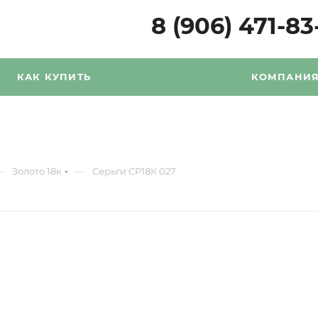
8 (906) 471-83
КАК КУПИТЬ
КОМПАНИ
—
—
Золото 18к
Серьги СР18К 027