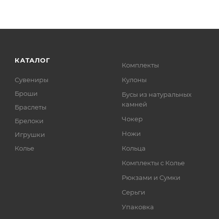
КАТАЛОГ
Комплекты
Сувениры
Кулоны
Броши
Бусы из натуральных
камней
Браслеты
Чокер
Брелоки
Ножи
Игрушки
Колье
Кольца
Комплекты с Колье
Рюкзами и Сумки
Серьги
Упаковка