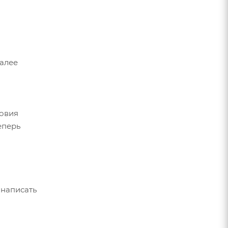
Далее
ловия
еперь
 написать