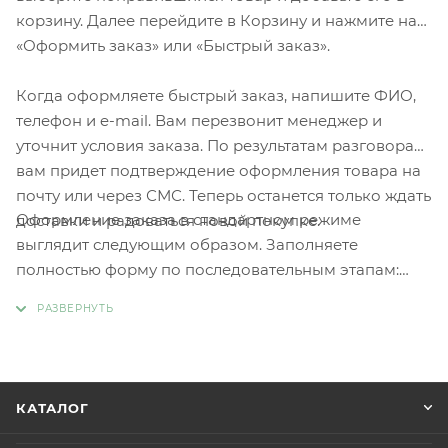
корзину. Далее перейдите в Корзину и нажмите на
«Оформить заказ» или «Быстрый заказ».
Когда оформляете быстрый заказ, напишите ФИО,
телефон и e-mail. Вам перезвонит менеджер и
уточнит условия заказа. По результатам разговора
вам придет подтверждение оформления товара на
почту или через СМС. Теперь останется только ждать
Оформление заказа в стандартном режиме
доставки и радоваться новой покупке.
выглядит следующим образом. Заполняете
полностью форму по последовательным этапам:
адрес, способ доставки, оплаты, данные о себе.
Советуем в комментарии к заказу написать
информацию, которая поможет курьеру вас найти.
Нажмите кнопку «Оформить заказ».
КАТАЛОГ