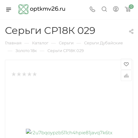
0
Серьги СР18К 029
—
—
—
Главная
Каталог
Серьги
Серьги Дубайские
—
—
Золото 18к
Серьги СР18К 029