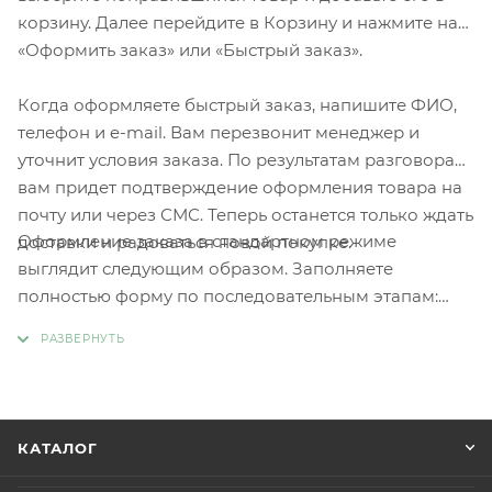
корзину. Далее перейдите в Корзину и нажмите на
«Оформить заказ» или «Быстрый заказ».
Когда оформляете быстрый заказ, напишите ФИО,
телефон и e-mail. Вам перезвонит менеджер и
уточнит условия заказа. По результатам разговора
вам придет подтверждение оформления товара на
почту или через СМС. Теперь останется только ждать
Оформление заказа в стандартном режиме
доставки и радоваться новой покупке.
выглядит следующим образом. Заполняете
полностью форму по последовательным этапам:
адрес, способ доставки, оплаты, данные о себе.
Советуем в комментарии к заказу написать
информацию, которая поможет курьеру вас найти.
Нажмите кнопку «Оформить заказ».
КАТАЛОГ