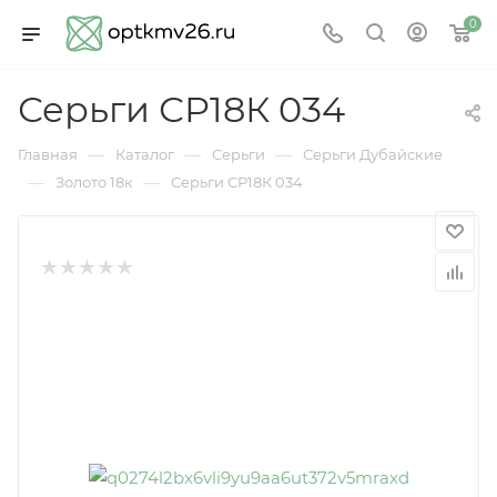
0
Серьги СР18К 034
—
—
—
Главная
Каталог
Серьги
Серьги Дубайские
—
—
Золото 18к
Серьги СР18К 034