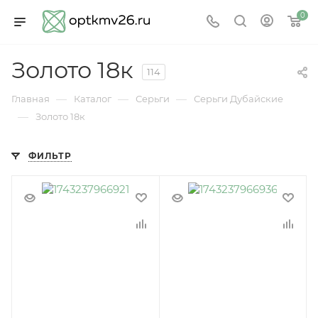
0
Золото 18к
114
—
—
—
Главная
Каталог
Серьги
Серьги Дубайские
—
Золото 18к
ФИЛЬТР