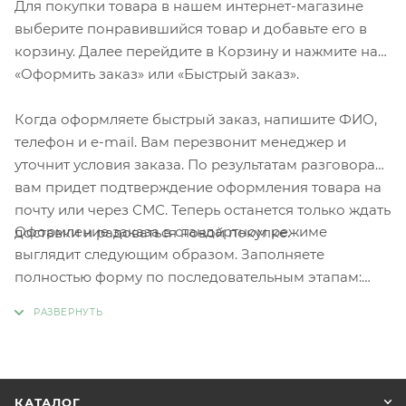
Для покупки товара в нашем интернет-магазине
выберите понравившийся товар и добавьте его в
корзину. Далее перейдите в Корзину и нажмите на
«Оформить заказ» или «Быстрый заказ».
Когда оформляете быстрый заказ, напишите ФИО,
телефон и e-mail. Вам перезвонит менеджер и
уточнит условия заказа. По результатам разговора
вам придет подтверждение оформления товара на
почту или через СМС. Теперь останется только ждать
Оформление заказа в стандартном режиме
доставки и радоваться новой покупке.
выглядит следующим образом. Заполняете
полностью форму по последовательным этапам:
адрес, способ доставки, оплаты, данные о себе.
Советуем в комментарии к заказу написать
информацию, которая поможет курьеру вас найти.
Нажмите кнопку «Оформить заказ».
КАТАЛОГ