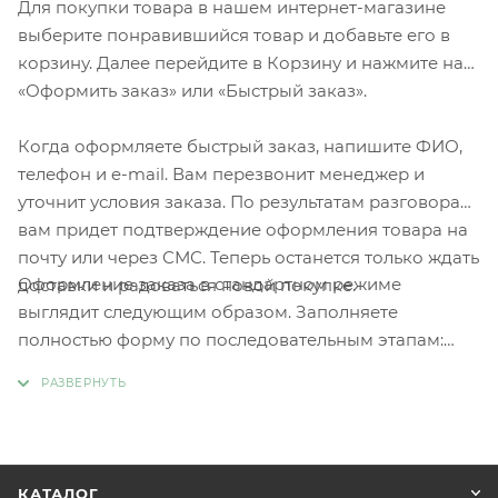
Для покупки товара в нашем интернет-магазине
выберите понравившийся товар и добавьте его в
корзину. Далее перейдите в Корзину и нажмите на
«Оформить заказ» или «Быстрый заказ».
Когда оформляете быстрый заказ, напишите ФИО,
телефон и e-mail. Вам перезвонит менеджер и
уточнит условия заказа. По результатам разговора
вам придет подтверждение оформления товара на
почту или через СМС. Теперь останется только ждать
Оформление заказа в стандартном режиме
доставки и радоваться новой покупке.
выглядит следующим образом. Заполняете
полностью форму по последовательным этапам:
адрес, способ доставки, оплаты, данные о себе.
Советуем в комментарии к заказу написать
информацию, которая поможет курьеру вас найти.
Нажмите кнопку «Оформить заказ».
КАТАЛОГ