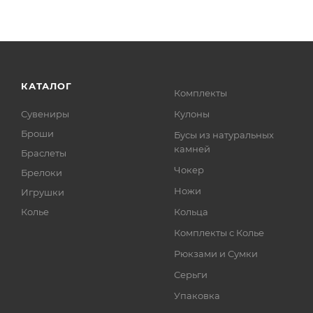
КАТАЛОГ
Комплекты
Сувениры
Кулоны
Броши
Бусы из натуральных
камней
Браслеты
Чокер
Брелоки
Ножи
Игрушки
Колье
Кольца
Комплекты с Колье
Рюкзами и Сумки
Серьги
Упаковка