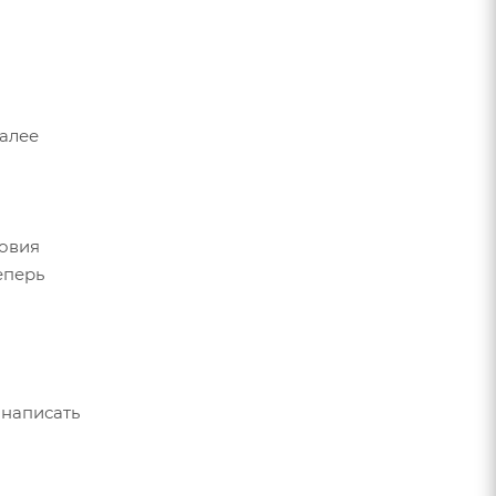
Далее
ловия
еперь
 написать