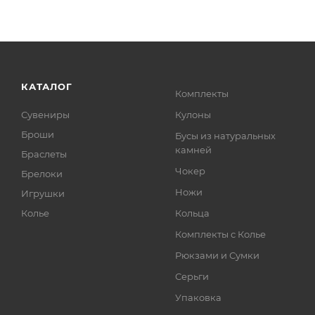
КАТАЛОГ
Комплекты
Сувениры
Кулоны
Броши
Бусы из натуральных
камней
Браслеты
Чокер
Брелоки
Ножи
Игрушки
Колье
Кольца
Комплекты с Колье
Рюкзами и Сумки
Серьги
Упаковка