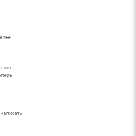
Далее
ловия
еперь
 написать