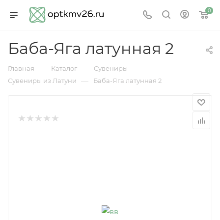
0
Баба-Яга латунная 2
—
—
—
Главная
Каталог
Сувениры
—
Сувениры из Латуни
Баба-Яга латунная 2