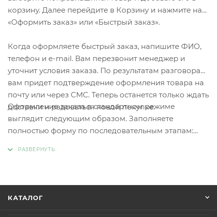
корзину. Далее перейдите в Корзину и нажмите на
«Оформить заказ» или «Быстрый заказ».
Когда оформляете быстрый заказ, напишите ФИО,
телефон и e-mail. Вам перезвонит менеджер и
уточнит условия заказа. По результатам разговора
вам придет подтверждение оформления товара на
почту или через СМС. Теперь останется только ждать
Оформление заказа в стандартном режиме
доставки и радоваться новой покупке.
выглядит следующим образом. Заполняете
полностью форму по последовательным этапам:
адрес, способ доставки, оплаты, данные о себе.
Советуем в комментарии к заказу написать
информацию, которая поможет курьеру вас найти.
Нажмите кнопку «Оформить заказ».
КАТАЛОГ