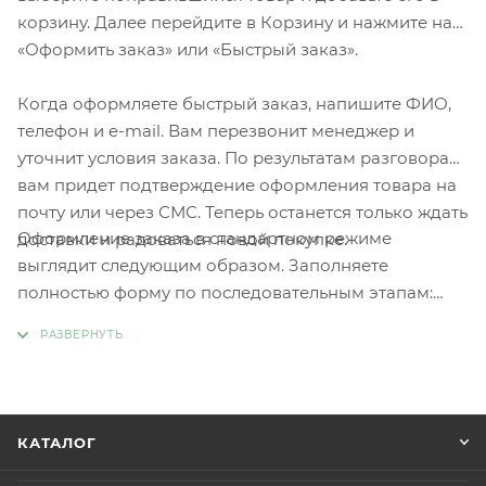
корзину. Далее перейдите в Корзину и нажмите на
«Оформить заказ» или «Быстрый заказ».
Когда оформляете быстрый заказ, напишите ФИО,
телефон и e-mail. Вам перезвонит менеджер и
уточнит условия заказа. По результатам разговора
вам придет подтверждение оформления товара на
почту или через СМС. Теперь останется только ждать
Оформление заказа в стандартном режиме
доставки и радоваться новой покупке.
выглядит следующим образом. Заполняете
полностью форму по последовательным этапам:
адрес, способ доставки, оплаты, данные о себе.
Советуем в комментарии к заказу написать
информацию, которая поможет курьеру вас найти.
Нажмите кнопку «Оформить заказ».
КАТАЛОГ