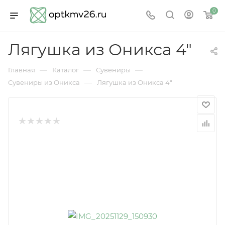
0
Лягушка из Оникса 4"
—
—
—
Главная
Каталог
Сувениры
—
Сувениры из Оникса
Лягушка из Оникса 4"