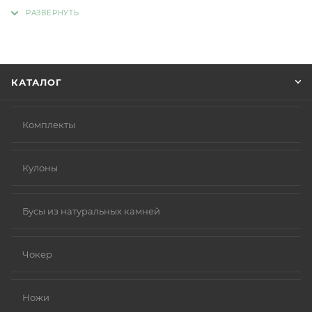
адрес, способ доставки, оплаты, данные о себе.
Советуем в комментарии к заказу написать
информацию, которая поможет курьеру вас найти.
Нажмите кнопку «Оформить заказ».
КАТАЛОГ
Комплекты
Кулоны
Бусы из натуральных камней
Чокер
Ножи