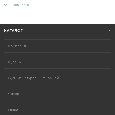
адрес, способ доставки, оплаты, данные о себе.
Советуем в комментарии к заказу написать
информацию, которая поможет курьеру вас найти.
Нажмите кнопку «Оформить заказ».
КАТАЛОГ
Комплекты
Кулоны
Бусы из натуральных камней
Чокер
Ножи