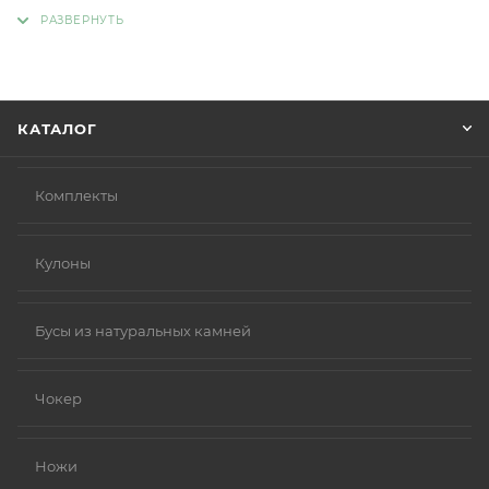
адрес, способ доставки, оплаты, данные о себе.
Советуем в комментарии к заказу написать
информацию, которая поможет курьеру вас найти.
Нажмите кнопку «Оформить заказ».
КАТАЛОГ
Комплекты
Кулоны
Бусы из натуральных камней
Чокер
Ножи