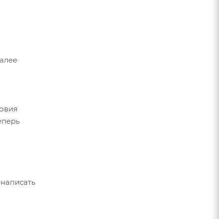
Далее
ловия
еперь
 написать