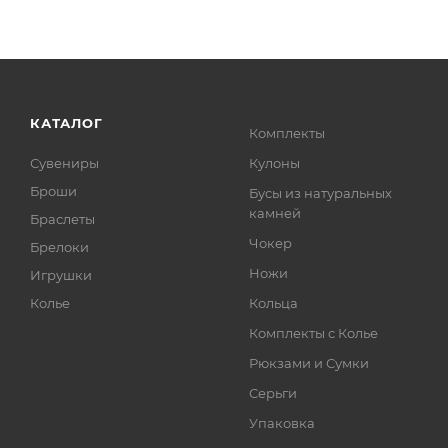
КАТАЛОГ
Комплекты
Сувениры
Кулоны
Броши
Бусы из натуральных
камней
Браслеты
Чокер
Брелоки
Ножи
Игрушки
Колье
Кольца
Комплекты с Колье
Рюкзами и Сумки
Серьги
Упаковка