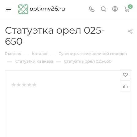
0
Статуэтка орел 025-
650
—
—
Главная
Каталог
Сувениры с символикой городов
—
—
Статуэтки Кавказа
Статуэтка орел 025-650