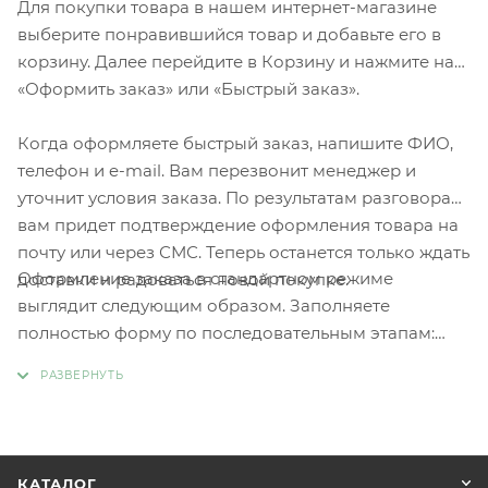
Для покупки товара в нашем интернет-магазине
выберите понравившийся товар и добавьте его в
корзину. Далее перейдите в Корзину и нажмите на
«Оформить заказ» или «Быстрый заказ».
Когда оформляете быстрый заказ, напишите ФИО,
телефон и e-mail. Вам перезвонит менеджер и
уточнит условия заказа. По результатам разговора
вам придет подтверждение оформления товара на
почту или через СМС. Теперь останется только ждать
Оформление заказа в стандартном режиме
доставки и радоваться новой покупке.
выглядит следующим образом. Заполняете
полностью форму по последовательным этапам:
адрес, способ доставки, оплаты, данные о себе.
Советуем в комментарии к заказу написать
информацию, которая поможет курьеру вас найти.
Нажмите кнопку «Оформить заказ».
КАТАЛОГ