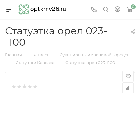
0
Статуэтка орел 023-
1100
—
—
Главная
Каталог
Сувениры с символикой городов
—
—
Статуэтки Кавказа
Статуэтка орел 023-1100