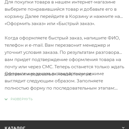
Для покупки товара в нашем интернет-магазине
выберите понравившийся товар и добавьте его в
корзину. Далее перейдите в Корзину и нажмите на
«Оформить заказ» или «Быстрый заказ».
Когда оформляете быстрый заказ, напишите ФИО,
телефон и e-mail. Вам перезвонит менеджер и
уточнит условия заказа. По результатам разговора
вам придет подтверждение оформления товара на
почту или через СМС. Теперь останется только ждать
Оформление заказа в стандартном режиме
доставки и радоваться новой покупке.
выглядит следующим образом. Заполняете
полностью форму по последовательным этапам:
адрес, способ доставки, оплаты, данные о себе.
Советуем в комментарии к заказу написать
информацию, которая поможет курьеру вас найти.
Нажмите кнопку «Оформить заказ».
КАТАЛОГ