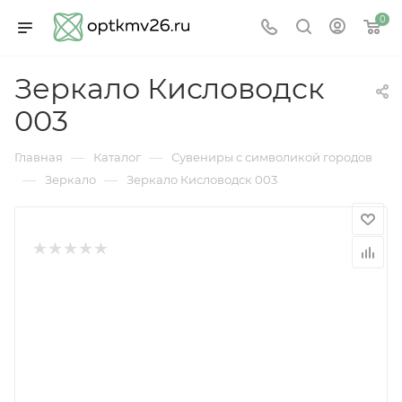
0
Зеркало Кисловодск
003
—
—
Главная
Каталог
Сувениры с символикой городов
—
—
Зеркало
Зеркало Кисловодск 003