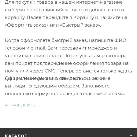
Для покупки товара в нашем интернет-магазине
выберите понравившийся товар и добавьте его в
корзину. Далее перейдите в Корзину и нажмите на
«Оформить заказ» или «Быстрый заказ».
Когда оформляете быстрый заказ, напишите ФИО,
телефон и e-mail. Вам перезвонит менеджер и
уточнит условия заказа. По результатам разговора
вам придет подтверждение оформления товара на
почту или через СМС. Теперь останется только ждать
Оформление заказа в стандартном режиме
доставки и радоваться новой покупке.
выглядит следующим образом. Заполняете
полностью форму по последовательным этапам:
адрес, способ доставки, оплаты, данные о себе.
Советуем в комментарии к заказу написать
информацию, которая поможет курьеру вас найти.
Нажмите кнопку «Оформить заказ».
КАТАЛОГ