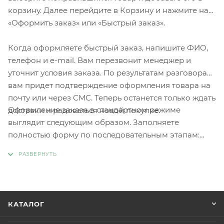
корзину. Далее перейдите в Корзину и нажмите на
«Оформить заказ» или «Быстрый заказ».
Когда оформляете быстрый заказ, напишите ФИО,
телефон и e-mail. Вам перезвонит менеджер и
уточнит условия заказа. По результатам разговора
вам придет подтверждение оформления товара на
почту или через СМС. Теперь останется только ждать
Оформление заказа в стандартном режиме
доставки и радоваться новой покупке.
выглядит следующим образом. Заполняете
полностью форму по последовательным этапам:
адрес, способ доставки, оплаты, данные о себе.
Советуем в комментарии к заказу написать
информацию, которая поможет курьеру вас найти.
Нажмите кнопку «Оформить заказ».
КАТАЛОГ