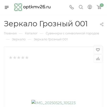
0
Зеркало Грозный 001
—
—
Главная
Каталог
Сувениры с символикой городов
—
—
Зеркало
Зеркало Грозный 001