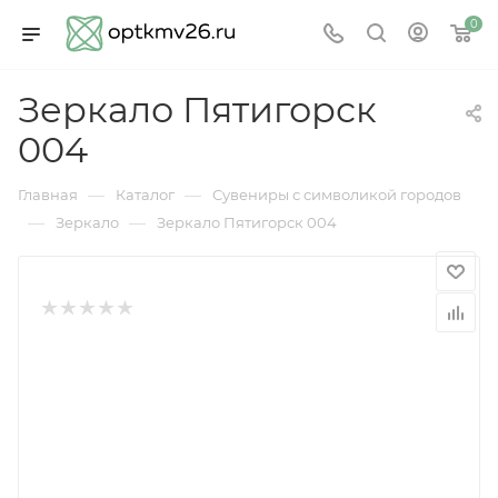
0
Зеркало Пятигорск
004
—
—
Главная
Каталог
Сувениры с символикой городов
—
—
Зеркало
Зеркало Пятигорск 004