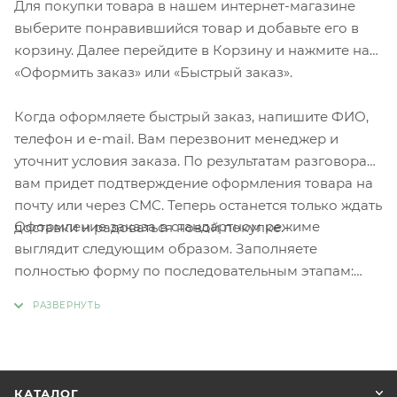
Для покупки товара в нашем интернет-магазине
выберите понравившийся товар и добавьте его в
корзину. Далее перейдите в Корзину и нажмите на
«Оформить заказ» или «Быстрый заказ».
Когда оформляете быстрый заказ, напишите ФИО,
телефон и e-mail. Вам перезвонит менеджер и
уточнит условия заказа. По результатам разговора
вам придет подтверждение оформления товара на
почту или через СМС. Теперь останется только ждать
Оформление заказа в стандартном режиме
доставки и радоваться новой покупке.
выглядит следующим образом. Заполняете
полностью форму по последовательным этапам:
адрес, способ доставки, оплаты, данные о себе.
Советуем в комментарии к заказу написать
информацию, которая поможет курьеру вас найти.
Нажмите кнопку «Оформить заказ».
КАТАЛОГ