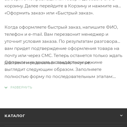
корзину. Далее перейдите в Корзину и нажмите на
«Оформить заказ» или «Быстрый заказ».
Когда оформляете быстрый заказ, напишите ФИО,
телефон и e-mail. Вам перезвонит менеджер и
уточнит условия заказа. По результатам разговора
вам придет подтверждение оформления товара на
почту или через СМС. Теперь останется только ждать
Оформление заказа в стандартном режиме
доставки и радоваться новой покупке.
выглядит следующим образом. Заполняете
полностью форму по последовательным этапам:
адрес, способ доставки, оплаты, данные о себе.
Советуем в комментарии к заказу написать
информацию, которая поможет курьеру вас найти.
Нажмите кнопку «Оформить заказ».
КАТАЛОГ