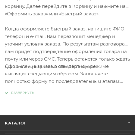
корзину. Далее перейдите в Корзину и нажмите на
«Оформить заказ» или «Быстрый заказ».
Когда оформляете быстрый заказ, напишите ФИО,
телефон и e-mail. Вам перезвонит менеджер и
уточнит условия заказа. По результатам разговора
вам придет подтверждение оформления товара на
почту или через СМС. Теперь останется только ждать
Оформление заказа в стандартном режиме
доставки и радоваться новой покупке.
выглядит следующим образом. Заполняете
полностью форму по последовательным этапам:
адрес, способ доставки, оплаты, данные о себе.
Советуем в комментарии к заказу написать
информацию, которая поможет курьеру вас найти.
Нажмите кнопку «Оформить заказ».
КАТАЛОГ