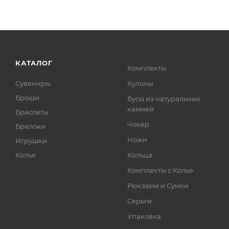
КАТАЛОГ
Комплекты
Сувениры
Кулоны
Броши
Бусы из натуральных
камней
Браслеты
Чокер
Брелоки
Ножи
Игрушки
Колье
Кольца
Комплекты с Колье
Рюкзами и Сумки
Серьги
Упаковка