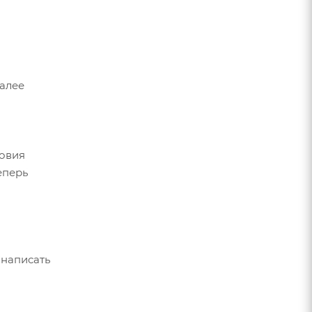
Далее
ловия
еперь
 написать