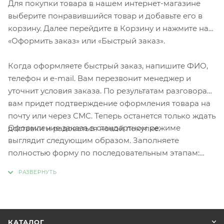
Для покупки товара в нашем интернет-магазине
выберите понравившийся товар и добавьте его в
корзину. Далее перейдите в Корзину и нажмите на
«Оформить заказ» или «Быстрый заказ».
Когда оформляете быстрый заказ, напишите ФИО,
телефон и e-mail. Вам перезвонит менеджер и
уточнит условия заказа. По результатам разговора
вам придет подтверждение оформления товара на
почту или через СМС. Теперь останется только ждать
Оформление заказа в стандартном режиме
доставки и радоваться новой покупке.
выглядит следующим образом. Заполняете
полностью форму по последовательным этапам:
адрес, способ доставки, оплаты, данные о себе.
Советуем в комментарии к заказу написать
информацию, которая поможет курьеру вас найти.
Нажмите кнопку «Оформить заказ».
КАТАЛОГ